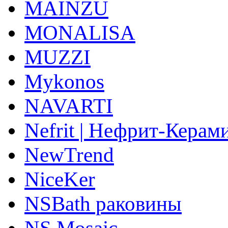
MAINZU
MONALISA
MUZZI
Mykonos
NAVARTI
Nefrit | Нефрит-Керам
NewTrend
NiceKer
NSBath раковины
NS Mosaic