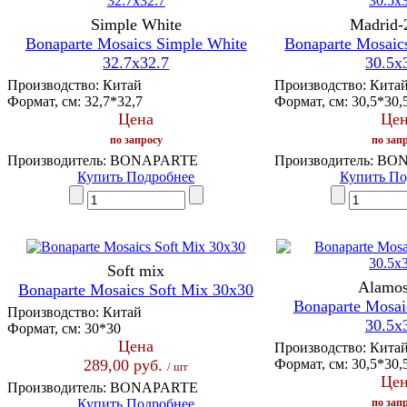
Simple White
Madrid-
Bonaparte Mosaics Simple White
Bonaparte Mosaic
32.7x32.7
30.5x
Производство:
Китай
Производство:
Кита
Формат, см:
32,7*32,7
Формат, см:
30,5*30,
Цена
Цен
по запросу
по зап
Производитель:
BONAPARTE
Производитель:
BON
Купить
Подробнее
Купить
По
Soft mix
Alamos
Bonaparte Mosaics Soft Mix 30x30
Bonaparte Mosai
Производство:
Китай
30.5x
Формат, см:
30*30
Цена
Производство:
Кита
289,00 руб.
Формат, см:
30,5*30,
/ шт
Цен
Производитель:
BONAPARTE
Купить
Подробнее
по зап