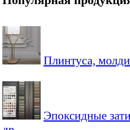
OKOL
Плинтуса, молди
Эпоксидные за
др.