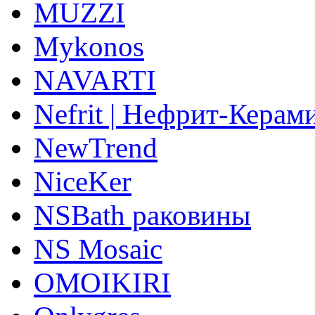
MUZZI
Mykonos
NAVARTI
Nefrit | Нефрит-Керам
NewTrend
NiceKer
NSBath раковины
NS Mosaic
OMOIKIRI