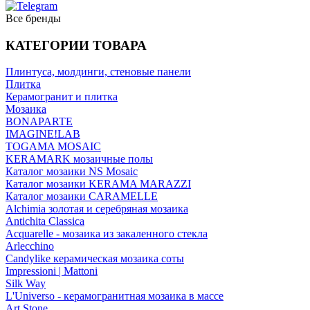
Все бренды
КАТЕГОРИИ ТОВАРА
Плинтуса, молдинги, стеновые панели
Плитка
Керамогранит и плитка
Мозаика
BONAPARTE
IMAGINE!LAB
TOGAMA MOSAIC
KERAMARK мозаичные полы
Каталог мозаики NS Mosaic
Каталог мозаики KERAMA MARAZZI
Каталог мозаики CARAMELLE
Alchimia золотая и серебряная мозаика
Antichita Classica
Acquarelle - мозаика из закаленного стекла
Arlecchino
Candylike керамическая мозаика соты
Impressioni | Mattoni
Silk Way
L'Universo - керамогранитная мозаика в массе
Art Stone