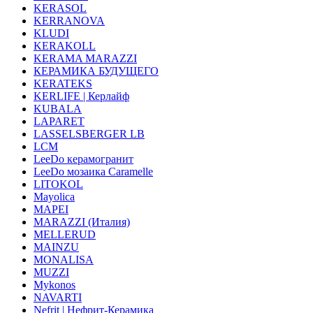
KERASOL
KERRANOVA
KLUDI
KERAKOLL
KERAMA MARAZZI
КЕРАМИКА БУДУЩЕГО
KERATEKS
KERLIFE | Керлайф
KUBALA
LAPARET
LASSELSBERGER LB
LCM
LeeDo керамогранит
LeeDo мозаика Caramelle
LITOKOL
Mayolica
MAPEI
MARAZZI (Италия)
MELLERUD
MAINZU
MONALISA
MUZZI
Mykonos
NAVARTI
Nefrit | Нефрит-Керамика