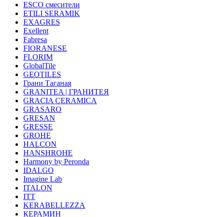
ESCO смесители
ETILI SERAMIK
EXAGRES
Exellent
Fabresa
FIORANESE
FLORIM
GlobalTile
GEOTILES
Грани Таганая
GRANITEA | ГРАНИТЕЯ
GRACIA CERAMICA
GRASARO
GRESAN
GRESSE
GROHE
HALCON
HANSHROHE
Harmony by Peronda
IDALGO
Imagine Lab
ITALON
ITT
KERABELLEZZA
КЕРАМИН