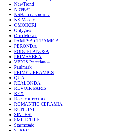
NewTrend
NiceKer
NSBath раковины
NS Mosaic
OMOIKIRI
Onlygres
Orro Mosaic
PAMESA CERAMICA
PERONDA
PORCELANOSA
PRIMAVERA
VENIS Porcelanosa
Paulmark
PRIME CERAMICS
QUA
REALONDA
REVOIR PARIS
REX
Roca сантехника
ROMANTIC CERAMIA
RONDINE
SINTESI
SMILE TILE
Starmosaic
STARO