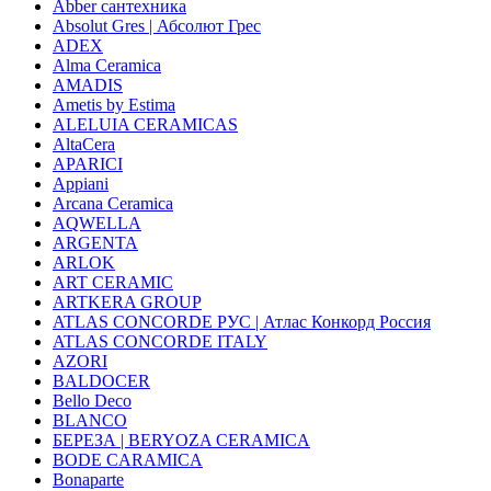
Abber сантехника
Absolut Gres | Абсолют Грес
ADEX
Alma Ceramica
AMADIS
Ametis by Estima
ALELUIA CERAMICAS
AltaCera
APARICI
Appiani
Arcana Ceramica
AQWELLA
ARGENTA
ARLOK
ART CERAMIC
ARTKERA GROUP
ATLAS CONCORDE РУС | Атлас Конкорд Россия
ATLAS CONCORDE ITALY
AZORI
BALDOCER
Bello Deco
BLANCO
БЕРЕЗА | BERYOZA CERAMICA
BODE CARAMICA
Bonaparte