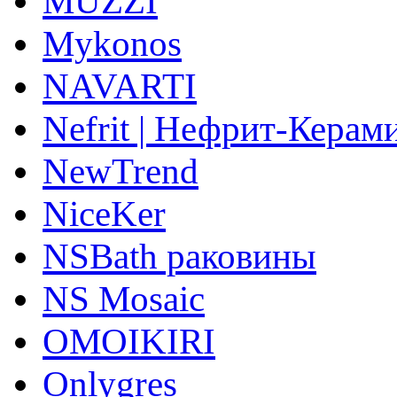
MUZZI
Mykonos
NAVARTI
Nefrit | Нефрит-Керам
NewTrend
NiceKer
NSBath раковины
NS Mosaic
OMOIKIRI
Onlygres