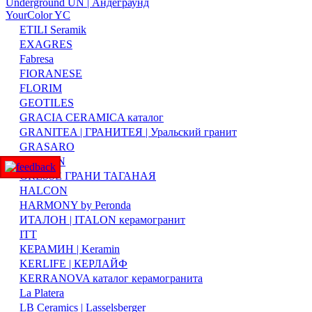
Underground UN | Андеграунд
YourColor YC
ETILI Seramik
EXAGRES
Fabresa
FIORANESE
FLORIM
GEOTILES
GRACIA CERAMICA каталог
GRANITEA | ГРАНИТЕЯ | Уральский гранит
GRASARO
GRESAN
GRESSE ГРАНИ ТАГАНАЯ
HALCON
HARMONY by Peronda
ИТАЛОН | ITALON керамогранит
ITT
КЕРАМИН | Keramin
KERLIFE | КЕРЛАЙФ
KERRANOVA каталог керамогранита
La Platera
LB Ceramics | Lasselsberger