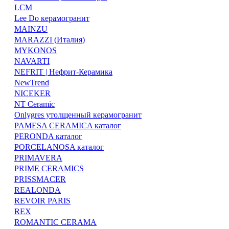
LCM
Lee Do керамогранит
MAINZU
MARAZZI (Италия)
MYKONOS
NAVARTI
NEFRIT | Нефрит-Керамика
NewTrend
NICEKER
NT Ceramic
Onlygres утолщенный керамогранит
PAMESA CERAMICA каталог
PERONDA каталог
PORCELANOSA каталог
PRIMAVERA
PRIME CERAMICS
PRISSMACER
REALONDA
REVOIR PARIS
REX
ROMANTIC CERAMA