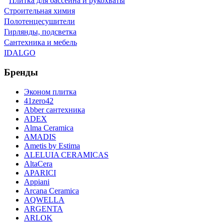
Плитка для бассейна и рукохваты
Строительная химия
Полотенцесушители
Гирлянды, подсветка
Сантехника и мебель
IDALGO
Бренды
Эконом плитка
41zero42
Abber сантехника
ADEX
Alma Ceramica
AMADIS
Ametis by Estima
ALELUIA CERAMICAS
AltaCera
APARICI
Appiani
Arcana Ceramica
AQWELLA
ARGENTA
ARLOK