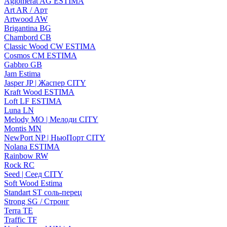
Aglomerat AG ESTIMA
Art AR / Арт
Artwood AW
Brigantina BG
Chambord CB
Classic Wood CW ESTIMA
Cosmos CM ESTIMA
Gabbro GB
Jam Estima
Jasper JP | Жаспер CITY
Kraft Wood ESTIMA
Loft LF ESTIMA
Luna LN
Melody MO | Мелоди CITY
Montis MN
NewPort NP | НьюПорт CITY
Nolana ESTIMA
Rainbow RW
Rock RC
Seed | Сеед CITY
Soft Wood Estima
Standart ST соль-перец
Strong SG / Стронг
Terra TE
Traffic TF